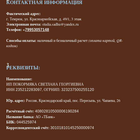
КОНТАКТНАЯ ИНФОРМАЦИЯ
Фактический адрес:
г. Темрюк, ул. Красноармейская, д. 49/1, 3 этаж
Электронная почта:
studia.sadhu@yandex.ru
Телефон:
+
79953057148
Способы оплаты:
наличный и безналичный расчет
(оплата картой, QR-
кодом)
РЕКВИЗИТЫ:
Наименование:
ИП ПОКОРМЯКА СВЕТЛАНА ГЕОРГИЕВНА
ИНН
, ОГРНИП:
235212283097
323237500255120
Юр. адрес:
Россия, Краснодарский край, пос. Пересыпь, ул. Чапаева, 26
Расчётный счёт:
40802810500006190284
Название банка:
АО «ТБанк»
БИК:
044525974
Корреспондентский счёт:
30101810145250000974